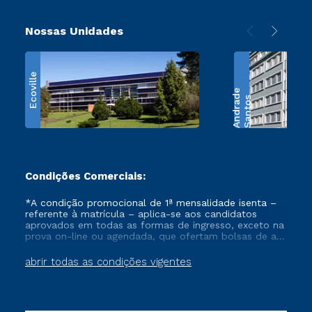
Nossas Unidades
Ecoville
e
S
a
n
t
o
s
A
n
d
r
a
d
Condições Comerciais:
*A condição promocional de 1ª mensalidade isenta –
referente à matrícula – aplica-se aos candidatos
aprovados em todas as formas de ingresso, exceto na
prova on-line ou agendada, que ofertam bolsas de até
50% de desconto, ambos ingressantes no semestre
vigente, que ainda não tenham efetivado e/ou não
abrir todas as condições vigentes
tenham cancelado ou trancado sua matrícula em uma
das Instituições da Cruzeiro do Sul Educacional, no
período de um ano. Tais condições não se aplicam
aos cursos de Medicina, e também para matriculados