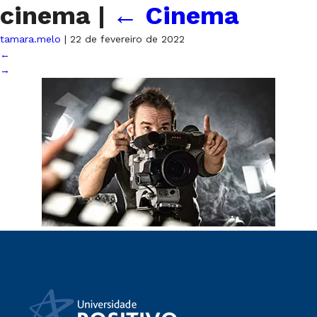
cinema
|
←
Cinema
tamara.melo
|
22 de fevereiro de 2022
←
→