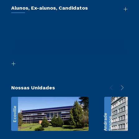
Vestibular Mérito
Cursos de Medicina
Sou Colaborador
Alunos, Ex-alunos, Candidatos
Vestibular Redação
Cursos Livres
Sou Aluno
Tour Presencial
Vestibular Múltipla Escolha
Cursos Técnicos
Sou Candidato
Ética e Integridade
Vestibular Solidário
Cursos Profissionalizantes
Sou Ex-Aluno
Proteção de dados
Ingresso via Enem
Canais de Atendimento
Segunda Graduação
Acessibilidade
Transferência
Biblioteca
Retorne ao Curso
Nossas Unidades
Ecoville
e
S
a
n
t
o
s
A
n
d
r
a
d