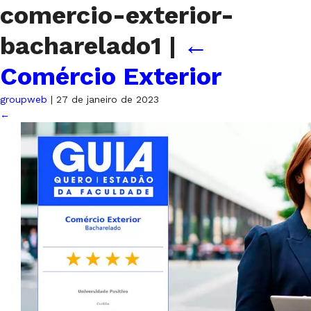
comercio-exterior-
bacharelado1
|
←
Comércio Exterior
groupweb
|
27 de janeiro de 2023
←