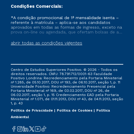
Condições Comerciais:
*A condição promocional de 1ª mensalidade isenta –
referente à matrícula – aplica-se aos candidatos
aprovados em todas as formas de ingresso, exceto na
prova on-line ou agendada, que ofertam bolsas de até
50% de desconto, ambos ingressantes no semestre
vigente, que ainda não tenham efetivado e/ou não
abrir todas as condições vigentes
tenham cancelado ou trancado sua matrícula em uma
das Instituições da Cruzeiro do Sul Educacional, no
período de um ano. Tais condições não se aplicam
aos cursos de Medicina, e também para matriculados
via FIES, Prouni e outros programas governamentais, e
Centro de Estudos Superiores Positivo. © 2026 - Todos os
não se acumula com nenhuma outra campanha
direitos reservados. CNPJ: 78.791.712/0001-63 Faculdade
ofertada pela Instituição.
Positivo Londrina: Recredenciamento pela Portaria Ministerial
nº 1.285, de 05.10.2017, DOU nº 193, de 06.10.2017, seção 1, p. 11
Universidade Positivo: Recredenciamento Presencial ​pela
Portaria Ministerial nº 169, de 03.02.2017, DOU nº 26, de
06.02.2017, seção 1, p. 15 Credenciamento EAD pela Portaria
Ministerial nº 1.071, de 01.11.2013, DOU nº 43, de 04.11.2013, seção
1, p. 43
Política de Privacidade
Política de Cookies
Política
Ambiental