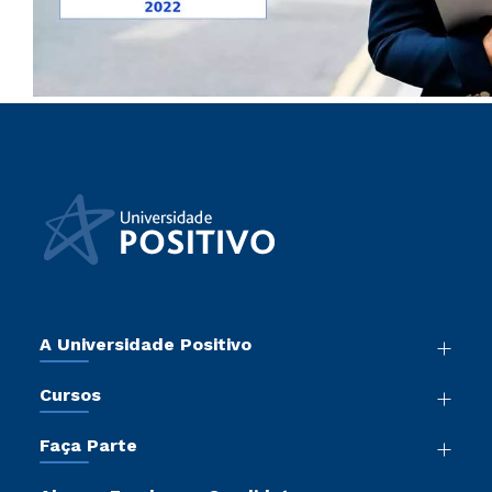
A Universidade Positivo
Nossa História
Cursos
Sala de Imprensa
Graduação
Atos Normativos
Faça Parte
Pós-Graduação
Trabalhe Conosco
Vestibular Mérito
Cursos de Medicina