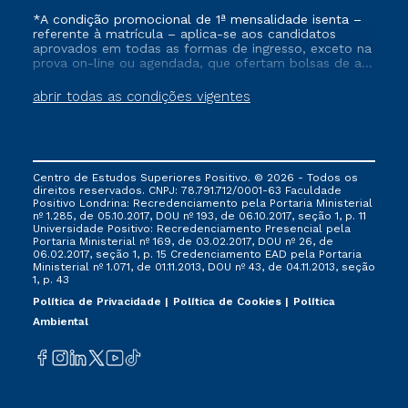
*A condição promocional de 1ª mensalidade isenta –
referente à matrícula – aplica-se aos candidatos
aprovados em todas as formas de ingresso, exceto na
prova on-line ou agendada, que ofertam bolsas de até
50% de desconto, ambos ingressantes no semestre
vigente, que ainda não tenham efetivado e/ou não
abrir todas as condições vigentes
tenham cancelado ou trancado sua matrícula em uma
das Instituições da Cruzeiro do Sul Educacional, no
período de um ano. Tais condições não se aplicam
aos cursos de Medicina, e também para matriculados
via FIES, Prouni e outros programas governamentais, e
Centro de Estudos Superiores Positivo. © 2026 - Todos os
não se acumula com nenhuma outra campanha
direitos reservados. CNPJ: 78.791.712/0001-63 Faculdade
ofertada pela Instituição.
Positivo Londrina: Recredenciamento pela Portaria Ministerial
nº 1.285, de 05.10.2017, DOU nº 193, de 06.10.2017, seção 1, p. 11
Universidade Positivo: Recredenciamento Presencial ​pela
Portaria Ministerial nº 169, de 03.02.2017, DOU nº 26, de
06.02.2017, seção 1, p. 15 Credenciamento EAD pela Portaria
Ministerial nº 1.071, de 01.11.2013, DOU nº 43, de 04.11.2013, seção
1, p. 43
Política de Privacidade
Política de Cookies
Política
Ambiental