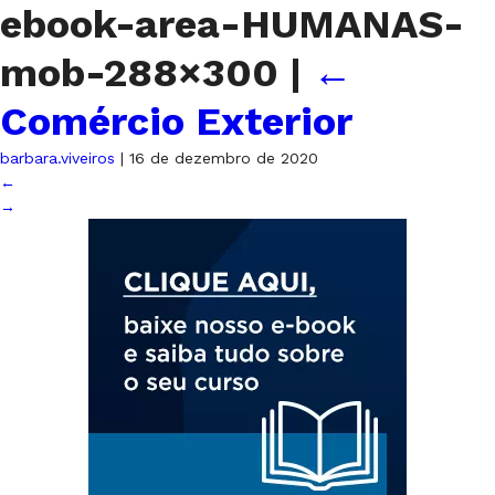
ebook-area-HUMANAS-
mob-288×300
|
←
Comércio Exterior
barbara.viveiros
|
16 de dezembro de 2020
←
→