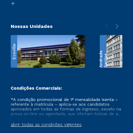
Retorne ao Curso
Nossas Unidades
Ecoville
e
S
a
n
t
o
s
A
n
d
r
a
d
Condições Comerciais:
*A condição promocional de 1ª mensalidade isenta –
referente à matrícula – aplica-se aos candidatos
aprovados em todas as formas de ingresso, exceto na
prova on-line ou agendada, que ofertam bolsas de até
50% de desconto, ambos ingressantes no semestre
vigente, que ainda não tenham efetivado e/ou não
abrir todas as condições vigentes
tenham cancelado ou trancado sua matrícula em uma
das Instituições da Cruzeiro do Sul Educacional, no