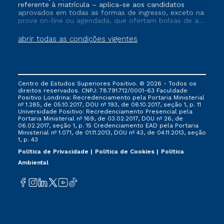
referente à matrícula – aplica-se aos candidatos
aprovados em todas as formas de ingresso, exceto na
prova on-line ou agendada, que ofertam bolsas de até
50% de desconto, ambos ingressantes no semestre
vigente, que ainda não tenham efetivado e/ou não
abrir todas as condições vigentes
tenham cancelado ou trancado sua matrícula em uma
das Instituições da Cruzeiro do Sul Educacional, no
período de um ano. Tais condições não se aplicam
aos cursos de Medicina, e também para matriculados
via FIES, Prouni e outros programas governamentais, e
Centro de Estudos Superiores Positivo. © 2026 - Todos os
não se acumula com nenhuma outra campanha
direitos reservados. CNPJ: 78.791.712/0001-63 Faculdade
ofertada pela Instituição.
Positivo Londrina: Recredenciamento pela Portaria Ministerial
nº 1.285, de 05.10.2017, DOU nº 193, de 06.10.2017, seção 1, p. 11
Universidade Positivo: Recredenciamento Presencial ​pela
Portaria Ministerial nº 169, de 03.02.2017, DOU nº 26, de
06.02.2017, seção 1, p. 15 Credenciamento EAD pela Portaria
Ministerial nº 1.071, de 01.11.2013, DOU nº 43, de 04.11.2013, seção
1, p. 43
Política de Privacidade
Política de Cookies
Política
Ambiental