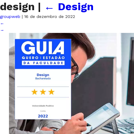
design
|
←
Design
groupweb
|
16 de dezembro de 2022
←
→