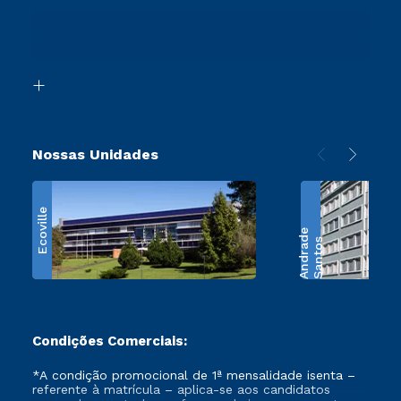
Ingresso via Enem
Canais de Atendimento
Segunda Graduação
Acessibilidade
Transferência
Biblioteca
Retorne ao Curso
Nossas Unidades
Ecoville
e
S
a
n
t
o
s
A
n
d
r
a
d
Condições Comerciais:
*A condição promocional de 1ª mensalidade isenta –
referente à matrícula – aplica-se aos candidatos