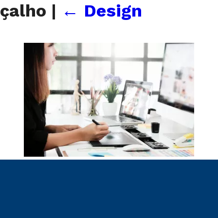
eçalho
|
←
Design