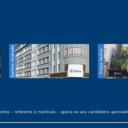
Santos Andrade
Praça Osório
e exposto no contrato de prestação de serviços
ta – referente à matrícula – aplica-se aos candidatos aprovado