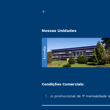
Nossas Unidades
Ecoville
Condições Comerciais:
 poderão sofrer alterações nos períodos de rematrícula conform
*A condição promocional de 1ª mensalidade isen