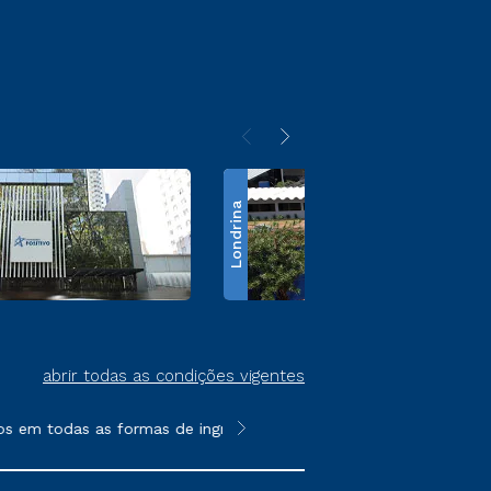
Londrina
abrir todas as condições vigentes
s em todas as formas de ingresso, exceto na prova on-line ou ag
**Semipresencial é um formato do E