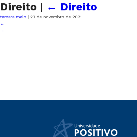
Direito
|
←
Direito
tamara.melo
|
23 de novembro de 2021
←
→