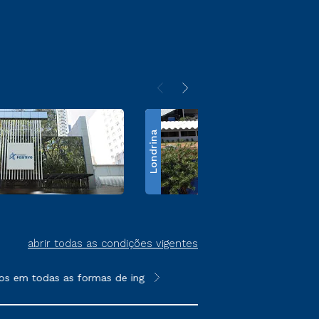
Londrina
abrir todas as condições vigentes
s em todas as formas de ingresso, exceto na prova on-line ou a
**Semipresencial é um formato do E