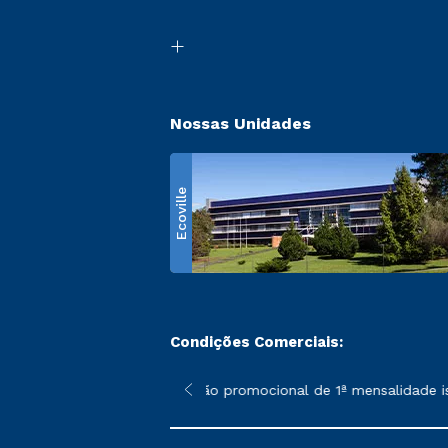
Nossas Unidades
Ecoville
Condições Comerciais:
 poderão sofrer alterações nos períodos de rematrícula conform
*A condição promocional de 1ª mensalidade ise