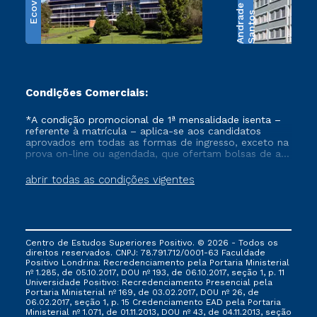
Ecoville
e
S
a
n
t
o
s
A
n
d
r
a
d
Condições Comerciais:
*A condição promocional de 1ª mensalidade isenta –
referente à matrícula – aplica-se aos candidatos
aprovados em todas as formas de ingresso, exceto na
prova on-line ou agendada, que ofertam bolsas de até
50% de desconto, ambos ingressantes no semestre
vigente, que ainda não tenham efetivado e/ou não
abrir todas as condições vigentes
tenham cancelado ou trancado sua matrícula em uma
das Instituições da Cruzeiro do Sul Educacional, no
período de um ano. Tais condições não se aplicam
aos cursos de Medicina, e também para matriculados
via FIES, Prouni e outros programas governamentais, e
Centro de Estudos Superiores Positivo. © 2026 - Todos os
não se acumula com nenhuma outra campanha
direitos reservados. CNPJ: 78.791.712/0001-63 Faculdade
ofertada pela Instituição.
Positivo Londrina: Recredenciamento pela Portaria Ministerial
nº 1.285, de 05.10.2017, DOU nº 193, de 06.10.2017, seção 1, p. 11
Universidade Positivo: Recredenciamento Presencial ​pela
Portaria Ministerial nº 169, de 03.02.2017, DOU nº 26, de
06.02.2017, seção 1, p. 15 Credenciamento EAD pela Portaria
Ministerial nº 1.071, de 01.11.2013, DOU nº 43, de 04.11.2013, seção