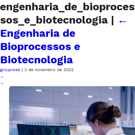
engenharia_de_bioproces
sos_e_biotecnologia
|
←
Engenharia de
Bioprocessos e
Biotecnologia
groupweb
|
3 de novembro de 2022
←
→