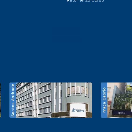
Retorne ao Curso
Santos Andrade
Praça Osório