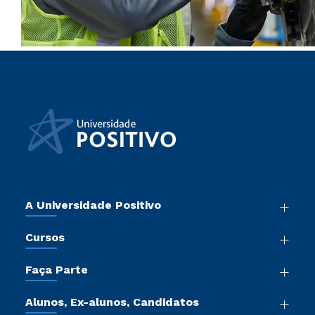
A Universidade Positivo
Nossa História
Cursos
Sala de Imprensa
Graduação
Atos Normativos
Faça Parte
Pós-Graduação
Trabalhe Conosco
Vestibular Mérito
Cursos de Medicina
Sou Colaborador
Alunos, Ex-alunos, Candidatos
Vestibular Redação
Cursos Livres