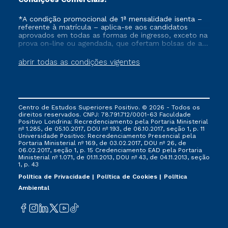
*A condição promocional de 1ª mensalidade isenta –
referente à matrícula – aplica-se aos candidatos
aprovados em todas as formas de ingresso, exceto na
prova on-line ou agendada, que ofertam bolsas de até
50% de desconto, ambos ingressantes no semestre
vigente, que ainda não tenham efetivado e/ou não
abrir todas as condições vigentes
tenham cancelado ou trancado sua matrícula em uma
das Instituições da Cruzeiro do Sul Educacional, no
período de um ano. Tais condições não se aplicam
aos cursos de Medicina, e também para matriculados
via FIES, Prouni e outros programas governamentais, e
Centro de Estudos Superiores Positivo. © 2026 - Todos os
não se acumula com nenhuma outra campanha
direitos reservados. CNPJ: 78.791.712/0001-63 Faculdade
ofertada pela Instituição.
Positivo Londrina: Recredenciamento pela Portaria Ministerial
nº 1.285, de 05.10.2017, DOU nº 193, de 06.10.2017, seção 1, p. 11
Universidade Positivo: Recredenciamento Presencial ​pela
Portaria Ministerial nº 169, de 03.02.2017, DOU nº 26, de
06.02.2017, seção 1, p. 15 Credenciamento EAD pela Portaria
Ministerial nº 1.071, de 01.11.2013, DOU nº 43, de 04.11.2013, seção
1, p. 43
Política de Privacidade
Política de Cookies
Política
Ambiental