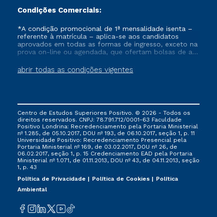
Condições Comerciais:
*A condição promocional de 1ª mensalidade isenta –
referente à matrícula – aplica-se aos candidatos
aprovados em todas as formas de ingresso, exceto na
prova on-line ou agendada, que ofertam bolsas de até
50% de desconto, ambos ingressantes no semestre
vigente, que ainda não tenham efetivado e/ou não
abrir todas as condições vigentes
tenham cancelado ou trancado sua matrícula em uma
das Instituições da Cruzeiro do Sul Educacional, no
período de um ano. Tais condições não se aplicam
aos cursos de Medicina, e também para matriculados
via FIES, Prouni e outros programas governamentais, e
Centro de Estudos Superiores Positivo. © 2026 - Todos os
não se acumula com nenhuma outra campanha
direitos reservados. CNPJ: 78.791.712/0001-63 Faculdade
ofertada pela Instituição.
Positivo Londrina: Recredenciamento pela Portaria Ministerial
nº 1.285, de 05.10.2017, DOU nº 193, de 06.10.2017, seção 1, p. 11
Universidade Positivo: Recredenciamento Presencial ​pela
Portaria Ministerial nº 169, de 03.02.2017, DOU nº 26, de
06.02.2017, seção 1, p. 15 Credenciamento EAD pela Portaria
Ministerial nº 1.071, de 01.11.2013, DOU nº 43, de 04.11.2013, seção
1, p. 43
Política de Privacidade
Política de Cookies
Política
Ambiental