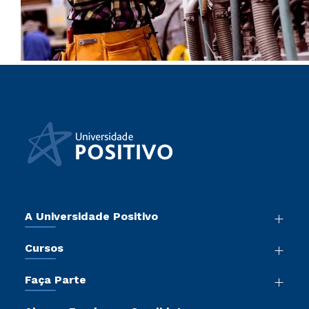
A Universidade Positivo
Nossa História
Cursos
Sala de Imprensa
Graduação
Atos Normativos
Faça Parte
Pós-Graduação
Trabalhe Conosco
Vestibular Mérito
Cursos de Medicina