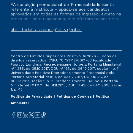
*A condição promocional de 1ª mensalidade isenta –
referente à matrícula – aplica-se aos candidatos
aprovados em todas as formas de ingresso, exceto na
prova on-line ou agendada, que ofertam bolsas de até
50% de desconto, ambos ingressantes no semestre
vigente, que ainda não tenham efetivado e/ou não
abrir todas as condições vigentes
tenham cancelado ou trancado sua matrícula em uma
das Instituições da Cruzeiro do Sul Educacional, no
período de um ano. Tais condições não se aplicam
aos cursos de Medicina, e também para matriculados
via FIES, Prouni e outros programas governamentais, e
Centro de Estudos Superiores Positivo. © 2026 - Todos os
não se acumula com nenhuma outra campanha
direitos reservados. CNPJ: 78.791.712/0001-63 Faculdade
ofertada pela Instituição.
Positivo Londrina: Recredenciamento pela Portaria Ministerial
nº 1.285, de 05.10.2017, DOU nº 193, de 06.10.2017, seção 1, p. 11
Universidade Positivo: Recredenciamento Presencial ​pela
Portaria Ministerial nº 169, de 03.02.2017, DOU nº 26, de
06.02.2017, seção 1, p. 15 Credenciamento EAD pela Portaria
Ministerial nº 1.071, de 01.11.2013, DOU nº 43, de 04.11.2013, seção
1, p. 43
Política de Privacidade
Política de Cookies
Política
Ambiental