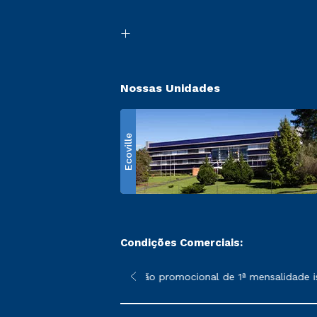
Nossas Unidades
Ecoville
Condições Comerciais:
 poderão sofrer alterações nos períodos de rematrícula conform
*A condição promocional de 1ª mensalidade ise