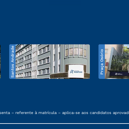
Santos Andrade
Praça Osório
e exposto no contrato de prestação de serviços
nta – referente à matrícula – aplica-se aos candidatos aprovado