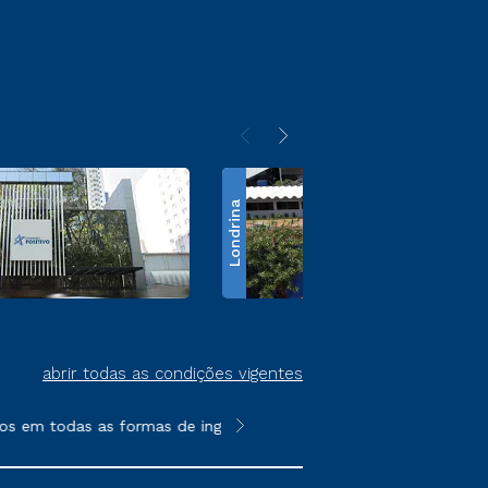
Londrina
abrir todas as condições vigentes
s em todas as formas de ingresso, exceto na prova on-line ou a
**Semipresencial é um formato do E