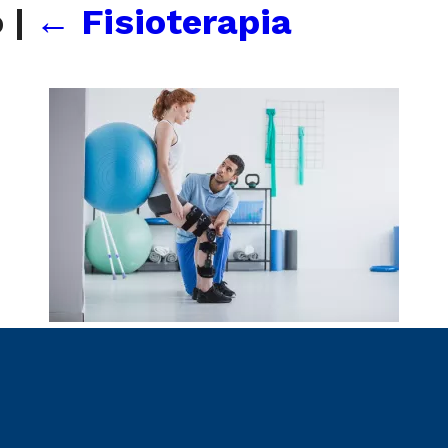
o
|
←
Fisioterapia