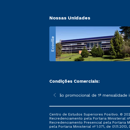
Nossas Unidades
Ecoville
Condições Comerciais:
 poderão sofrer alterações nos períodos de rematrícula conform
*A condição promocional de 1ª mensalidade ise
Centro de Estudos Superiores Positivo. © 202
Recredenciamento pela Portaria Ministerial nº 1
Recredenciamento Presencial ​pela Portaria Mi
pela Portaria Ministerial nº 1.071, de 01.11.2013,