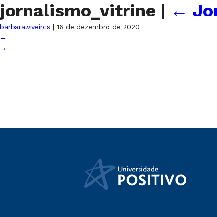
jornalismo_vitrine
|
←
Jo
barbara.viveiros
|
16 de dezembro de 2020
←
→