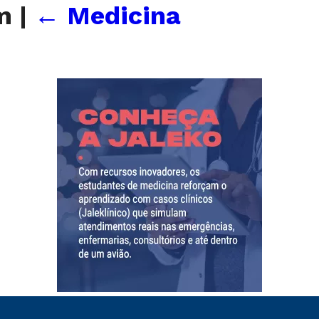
_m
|
←
Medicina