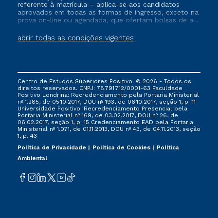
referente à matrícula – aplica-se aos candidatos
aprovados em todas as formas de ingresso, exceto na
prova on-line ou agendada, que ofertam bolsas de até
50% de desconto, ambos ingressantes no semestre
vigente, que ainda não tenham efetivado e/ou não
abrir todas as condições vigentes
tenham cancelado ou trancado sua matrícula em uma
das Instituições da Cruzeiro do Sul Educacional, no
período de um ano. Tais condições não se aplicam
aos cursos de Medicina, e também para matriculados
via FIES, Prouni e outros programas governamentais, e
Centro de Estudos Superiores Positivo. © 2026 - Todos os
não se acumula com nenhuma outra campanha
direitos reservados. CNPJ: 78.791.712/0001-63 Faculdade
ofertada pela Instituição.
Positivo Londrina: Recredenciamento pela Portaria Ministerial
nº 1.285, de 05.10.2017, DOU nº 193, de 06.10.2017, seção 1, p. 11
Universidade Positivo: Recredenciamento Presencial ​pela
Portaria Ministerial nº 169, de 03.02.2017, DOU nº 26, de
06.02.2017, seção 1, p. 15 Credenciamento EAD pela Portaria
Ministerial nº 1.071, de 01.11.2013, DOU nº 43, de 04.11.2013, seção
1, p. 43
Política de Privacidade
Política de Cookies
Política
Ambiental