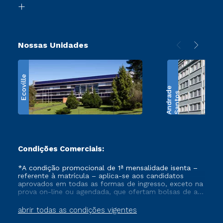
Retorne ao Curso
Nossas Unidades
Ecoville
e
S
a
n
t
o
s
A
n
d
r
a
d
Condições Comerciais:
*A condição promocional de 1ª mensalidade isenta –
referente à matrícula – aplica-se aos candidatos
aprovados em todas as formas de ingresso, exceto na
prova on-line ou agendada, que ofertam bolsas de até
50% de desconto, ambos ingressantes no semestre
vigente, que ainda não tenham efetivado e/ou não
abrir todas as condições vigentes
tenham cancelado ou trancado sua matrícula em uma