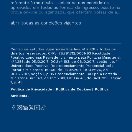
referente à matrícula – aplica-se aos candidatos
aprovados em todas as formas de ingresso, exceto na
prova on-line ou agendada, que ofertam bolsas de até
50% de desconto, ambos ingressantes no semestre
vigente, que ainda não tenham efetivado e/ou não
abrir todas as condições vigentes
tenham cancelado ou trancado sua matrícula em uma
das Instituições da Cruzeiro do Sul Educacional, no
período de um ano. Tais condições não se aplicam
aos cursos de Medicina, e também para matriculados
via FIES, Prouni e outros programas governamentais, e
Centro de Estudos Superiores Positivo. © 2026 - Todos os
não se acumula com nenhuma outra campanha
direitos reservados. CNPJ: 78.791.712/0001-63 Faculdade
ofertada pela Instituição.
Positivo Londrina: Recredenciamento pela Portaria Ministerial
nº 1.285, de 05.10.2017, DOU nº 193, de 06.10.2017, seção 1, p. 11
Universidade Positivo: Recredenciamento Presencial ​pela
Portaria Ministerial nº 169, de 03.02.2017, DOU nº 26, de
06.02.2017, seção 1, p. 15 Credenciamento EAD pela Portaria
Ministerial nº 1.071, de 01.11.2013, DOU nº 43, de 04.11.2013, seção
1, p. 43
Política de Privacidade
Política de Cookies
Política
Ambiental