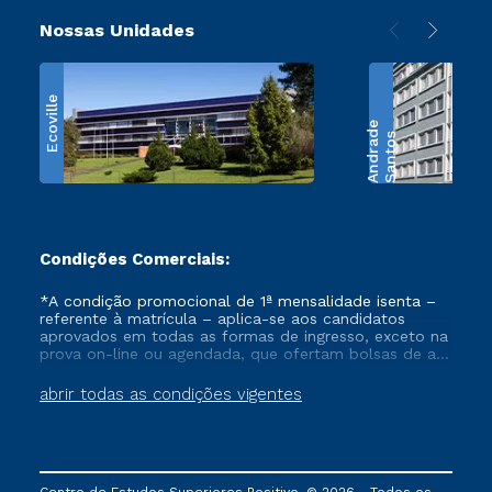
Nossas Unidades
Ecoville
e
S
a
n
t
o
s
A
n
d
r
a
d
Condições Comerciais:
*A condição promocional de 1ª mensalidade isenta –
referente à matrícula – aplica-se aos candidatos
aprovados em todas as formas de ingresso, exceto na
prova on-line ou agendada, que ofertam bolsas de até
50% de desconto, ambos ingressantes no semestre
vigente, que ainda não tenham efetivado e/ou não
abrir todas as condições vigentes
tenham cancelado ou trancado sua matrícula em uma
das Instituições da Cruzeiro do Sul Educacional, no
período de um ano. Tais condições não se aplicam
aos cursos de Medicina, e também para matriculados
via FIES, Prouni e outros programas governamentais, e