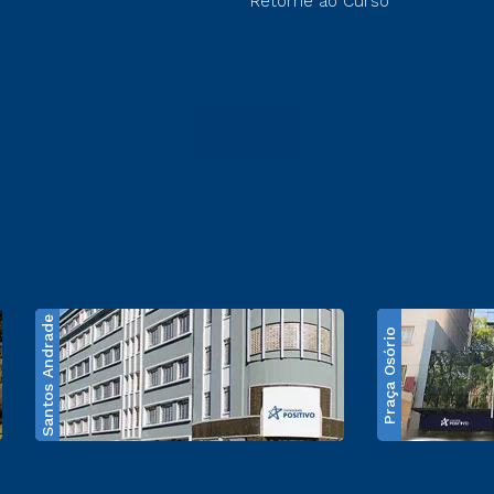
Retorne ao Curso
Santos Andrade
Praça Osório