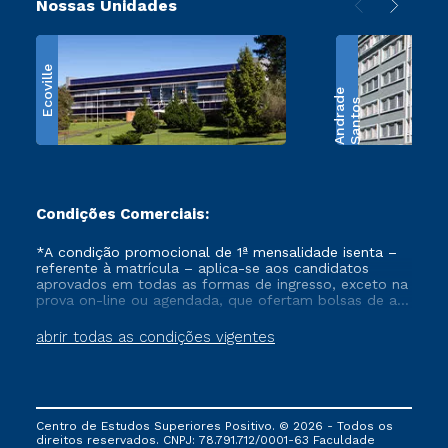
Nossas Unidades
Ecoville
e
S
a
n
t
o
s
A
n
d
r
a
d
Condições Comerciais:
*A condição promocional de 1ª mensalidade isenta –
referente à matrícula – aplica-se aos candidatos
aprovados em todas as formas de ingresso, exceto na
prova on-line ou agendada, que ofertam bolsas de até
50% de desconto, ambos ingressantes no semestre
vigente, que ainda não tenham efetivado e/ou não
abrir todas as condições vigentes
tenham cancelado ou trancado sua matrícula em uma
das Instituições da Cruzeiro do Sul Educacional, no
período de um ano. Tais condições não se aplicam
aos cursos de Medicina, e também para matriculados
via FIES, Prouni e outros programas governamentais, e
Centro de Estudos Superiores Positivo. © 2026 - Todos os
não se acumula com nenhuma outra campanha
direitos reservados. CNPJ: 78.791.712/0001-63 Faculdade
ofertada pela Instituição.