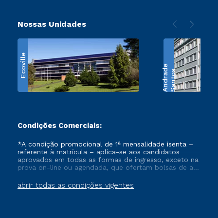
Nossas Unidades
Ecoville
e
S
a
n
t
o
s
A
n
d
r
a
d
Condições Comerciais:
*A condição promocional de 1ª mensalidade isenta –
referente à matrícula – aplica-se aos candidatos
aprovados em todas as formas de ingresso, exceto na
prova on-line ou agendada, que ofertam bolsas de até
50% de desconto, ambos ingressantes no semestre
vigente, que ainda não tenham efetivado e/ou não
abrir todas as condições vigentes
tenham cancelado ou trancado sua matrícula em uma
das Instituições da Cruzeiro do Sul Educacional, no
período de um ano. Tais condições não se aplicam
aos cursos de Medicina, e também para matriculados