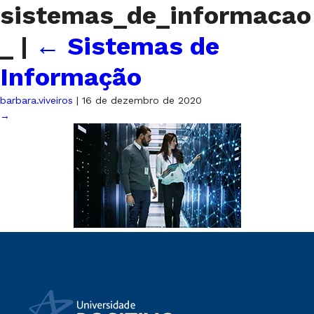
sistemas_de_informacao
_
|
←
Sistemas de
Informação
barbara.viveiros
|
16 de dezembro de 2020
→