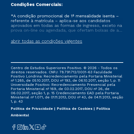
Condições Comerciais:
*A condição promocional de 1ª mensalidade isenta –
referente à matrícula – aplica-se aos candidatos
aprovados em todas as formas de ingresso, exceto na
prova on-line ou agendada, que ofertam bolsas de até
50% de desconto, ambos ingressantes no semestre
vigente, que ainda não tenham efetivado e/ou não
abrir todas as condições vigentes
tenham cancelado ou trancado sua matrícula em uma
das Instituições da Cruzeiro do Sul Educacional, no
período de um ano. Tais condições não se aplicam
aos cursos de Medicina, e também para matriculados
via FIES, Prouni e outros programas governamentais, e
Centro de Estudos Superiores Positivo. © 2026 - Todos os
não se acumula com nenhuma outra campanha
direitos reservados. CNPJ: 78.791.712/0001-63 Faculdade
ofertada pela Instituição.
Positivo Londrina: Recredenciamento pela Portaria Ministerial
nº 1.285, de 05.10.2017, DOU nº 193, de 06.10.2017, seção 1, p. 11
Universidade Positivo: Recredenciamento Presencial ​pela
Portaria Ministerial nº 169, de 03.02.2017, DOU nº 26, de
06.02.2017, seção 1, p. 15 Credenciamento EAD pela Portaria
Ministerial nº 1.071, de 01.11.2013, DOU nº 43, de 04.11.2013, seção
1, p. 43
Política de Privacidade
Política de Cookies
Política
Ambiental