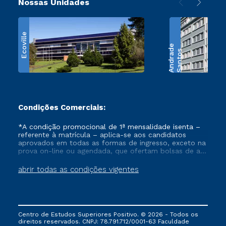
Nossas Unidades
Ecoville
e
S
a
n
t
o
s
A
n
d
r
a
d
Condições Comerciais:
*A condição promocional de 1ª mensalidade isenta –
referente à matrícula – aplica-se aos candidatos
aprovados em todas as formas de ingresso, exceto na
prova on-line ou agendada, que ofertam bolsas de até
50% de desconto, ambos ingressantes no semestre
vigente, que ainda não tenham efetivado e/ou não
abrir todas as condições vigentes
tenham cancelado ou trancado sua matrícula em uma
das Instituições da Cruzeiro do Sul Educacional, no
período de um ano. Tais condições não se aplicam
aos cursos de Medicina, e também para matriculados
via FIES, Prouni e outros programas governamentais, e
Centro de Estudos Superiores Positivo. © 2026 - Todos os
não se acumula com nenhuma outra campanha
direitos reservados. CNPJ: 78.791.712/0001-63 Faculdade
ofertada pela Instituição.