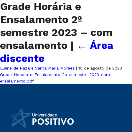
Grade Horária e
Ensalamento 2º
semestre 2023 – com
ensalamento
|
←
Área
discente
Elaine de Nazare Santa Maria Moraes
|
10 de agosto de 2023
Grade-Horaria-e-Ensalamento-2o-semestre-2023-com-
ensalamento.pdf