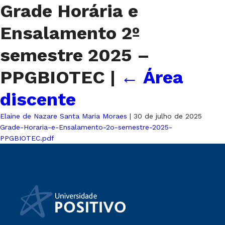
Grade Horária e
Ensalamento 2º
semestre 2025 –
PPGBIOTEC
|
←
Área
discente
Elaine de Nazare Santa Maria Moraes
|
30 de julho de 2025
Grade-Horaria-e-Ensalamento-2o-semestre-2025-
PPGBIOTEC.pdf