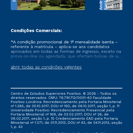
e
S
a
n
t
o
s
A
n
d
r
a
d
Condições Comerciais:
*A condição promocional de 1ª mensalidade isenta –
referente à matrícula – aplica-se aos candidatos
aprovados em todas as formas de ingresso, exceto na
prova on-line ou agendada, que ofertam bolsas de até
50% de desconto, ambos ingressantes no semestre
vigente, que ainda não tenham efetivado e/ou não
abrir todas as condições vigentes
tenham cancelado ou trancado sua matrícula em uma
das Instituições da Cruzeiro do Sul Educacional, no
período de um ano. Tais condições não se aplicam
aos cursos de Medicina, e também para matriculados
via FIES, Prouni e outros programas governamentais, e
Centro de Estudos Superiores Positivo. © 2026 - Todos os
não se acumula com nenhuma outra campanha
direitos reservados. CNPJ: 78.791.712/0001-63 Faculdade
ofertada pela Instituição.
Positivo Londrina: Recredenciamento pela Portaria Ministerial
nº 1.285, de 05.10.2017, DOU nº 193, de 06.10.2017, seção 1, p. 11
Universidade Positivo: Recredenciamento Presencial ​pela
Portaria Ministerial nº 169, de 03.02.2017, DOU nº 26, de
06.02.2017, seção 1, p. 15 Credenciamento EAD pela Portaria
Ministerial nº 1.071, de 01.11.2013, DOU nº 43, de 04.11.2013, seção
1, p. 43