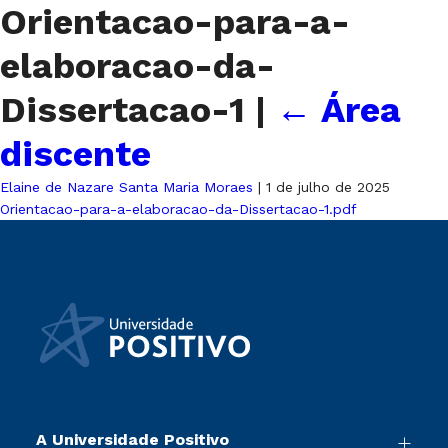
Orientacao-para-a-
elaboracao-da-
Dissertacao-1
|
←
Área
discente
Elaine de Nazare Santa Maria Moraes
|
1 de julho de 2025
Orientacao-para-a-elaboracao-da-Dissertacao-1.pdf
A Universidade Positivo