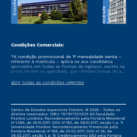
Ecoville
e
S
a
n
t
o
s
A
n
d
r
a
d
Condições Comerciais:
*A condição promocional de 1ª mensalidade isenta –
referente à matrícula – aplica-se aos candidatos
aprovados em todas as formas de ingresso, exceto na
prova on-line ou agendada, que ofertam bolsas de até
50% de desconto, ambos ingressantes no semestre
vigente, que ainda não tenham efetivado e/ou não
abrir todas as condições vigentes
tenham cancelado ou trancado sua matrícula em uma
das Instituições da Cruzeiro do Sul Educacional, no
período de um ano. Tais condições não se aplicam
aos cursos de Medicina, e também para matriculados
via FIES, Prouni e outros programas governamentais, e
Centro de Estudos Superiores Positivo. © 2026 - Todos os
não se acumula com nenhuma outra campanha
direitos reservados. CNPJ: 78.791.712/0001-63 Faculdade
ofertada pela Instituição.
Positivo Londrina: Recredenciamento pela Portaria Ministerial
nº 1.285, de 05.10.2017, DOU nº 193, de 06.10.2017, seção 1, p. 11
Universidade Positivo: Recredenciamento Presencial ​pela
Portaria Ministerial nº 169, de 03.02.2017, DOU nº 26, de
06.02.2017, seção 1, p. 15 Credenciamento EAD pela Portaria