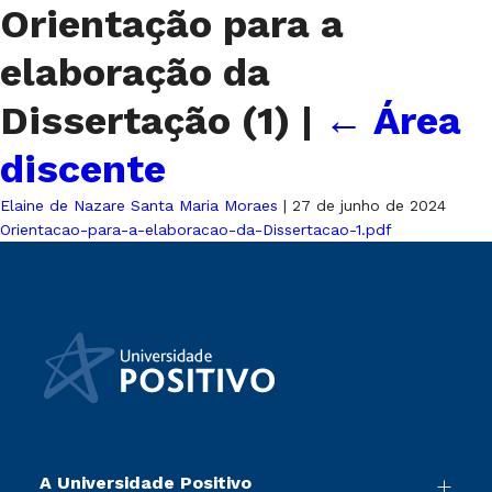
Orientação para a
elaboração da
Dissertação (1)
|
←
Área
discente
Elaine de Nazare Santa Maria Moraes
|
27 de junho de 2024
Orientacao-para-a-elaboracao-da-Dissertacao-1.pdf
A Universidade Positivo