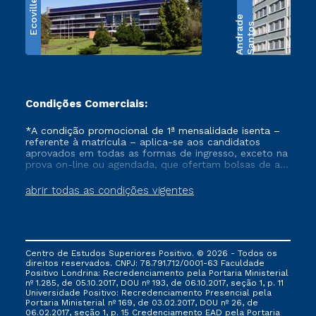
Ecoville
e
S
a
n
t
o
s
A
n
d
r
a
d
Condições Comerciais:
*A condição promocional de 1ª mensalidade isenta –
referente à matrícula – aplica-se aos candidatos
aprovados em todas as formas de ingresso, exceto na
prova on-line ou agendada, que ofertam bolsas de até
50% de desconto, ambos ingressantes no semestre
vigente, que ainda não tenham efetivado e/ou não
abrir todas as condições vigentes
tenham cancelado ou trancado sua matrícula em uma
das Instituições da Cruzeiro do Sul Educacional, no
período de um ano. Tais condições não se aplicam
aos cursos de Medicina, e também para matriculados
via FIES, Prouni e outros programas governamentais, e
Centro de Estudos Superiores Positivo. © 2026 - Todos os
não se acumula com nenhuma outra campanha
direitos reservados. CNPJ: 78.791.712/0001-63 Faculdade
ofertada pela Instituição.
Positivo Londrina: Recredenciamento pela Portaria Ministerial
nº 1.285, de 05.10.2017, DOU nº 193, de 06.10.2017, seção 1, p. 11
Universidade Positivo: Recredenciamento Presencial ​pela
Portaria Ministerial nº 169, de 03.02.2017, DOU nº 26, de
06.02.2017, seção 1, p. 15 Credenciamento EAD pela Portaria