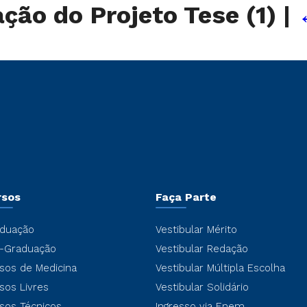
ação do Projeto Tese (1)
|
rsos
Faça Parte
duação
Vestibular Mérito
-Graduação
Vestibular Redação
sos de Medicina
Vestibular Múltipla Escolha
sos Livres
Vestibular Solidário
sos Técnicos
Ingresso via Enem