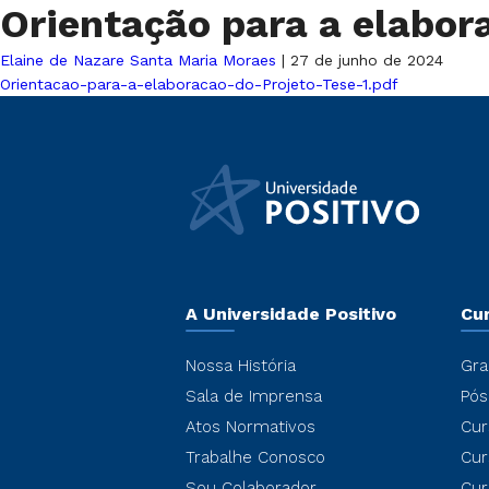
Orientação para a elabor
Elaine de Nazare Santa Maria Moraes
|
27 de junho de 2024
Orientacao-para-a-elaboracao-do-Projeto-Tese-1.pdf
A Universidade Positivo
Cu
Nossa História
Gra
Sala de Imprensa
Pós
Atos Normativos
Cur
Trabalhe Conosco
Cur
Sou Colaborador
Cur