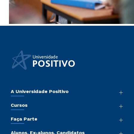
A Universidade Positivo
Nossa História
Cursos
Sala de Imprensa
Graduação
Atos Normativos
Faça Parte
Pós-Graduação
Trabalhe Conosco
Vestibular Mérito
Cursos de Medicina
Sou Colaborador
Alunos, Ex-alunos, Candidatos