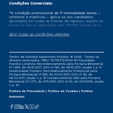
Condições Comerciais:
*A condição promocional de 1ª mensalidade isenta –
referente à matrícula – aplica-se aos candidatos
aprovados em todas as formas de ingresso, exceto na
prova on-line ou agendada, que ofertam bolsas de até
50% de desconto, ambos ingressantes no semestre
vigente, que ainda não tenham efetivado e/ou não
abrir todas as condições vigentes
tenham cancelado ou trancado sua matrícula em uma
das Instituições da Cruzeiro do Sul Educacional, no
período de um ano. Tais condições não se aplicam
aos cursos de Medicina, e também para matriculados
via FIES, Prouni e outros programas governamentais, e
Centro de Estudos Superiores Positivo. © 2026 - Todos os
não se acumula com nenhuma outra campanha
direitos reservados. CNPJ: 78.791.712/0001-63 Faculdade
ofertada pela Instituição.
Positivo Londrina: Recredenciamento pela Portaria Ministerial
nº 1.285, de 05.10.2017, DOU nº 193, de 06.10.2017, seção 1, p. 11
Universidade Positivo: Recredenciamento Presencial ​pela
Portaria Ministerial nº 169, de 03.02.2017, DOU nº 26, de
06.02.2017, seção 1, p. 15 Credenciamento EAD pela Portaria
Ministerial nº 1.071, de 01.11.2013, DOU nº 43, de 04.11.2013, seção
1, p. 43
Política de Privacidade
Política de Cookies
Política
Ambiental