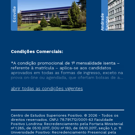
Ecoville
e
S
a
n
t
o
s
A
n
d
r
a
d
Condições Comerciais:
*A condição promocional de 1ª mensalidade isenta –
referente à matrícula – aplica-se aos candidatos
aprovados em todas as formas de ingresso, exceto na
prova on-line ou agendada, que ofertam bolsas de até
50% de desconto, ambos ingressantes no semestre
vigente, que ainda não tenham efetivado e/ou não
abrir todas as condições vigentes
tenham cancelado ou trancado sua matrícula em uma
das Instituições da Cruzeiro do Sul Educacional, no
período de um ano. Tais condições não se aplicam
aos cursos de Medicina, e também para matriculados
via FIES, Prouni e outros programas governamentais, e
Centro de Estudos Superiores Positivo. © 2026 - Todos os
não se acumula com nenhuma outra campanha
direitos reservados. CNPJ: 78.791.712/0001-63 Faculdade
ofertada pela Instituição.
Positivo Londrina: Recredenciamento pela Portaria Ministerial
nº 1.285, de 05.10.2017, DOU nº 193, de 06.10.2017, seção 1, p. 11
Universidade Positivo: Recredenciamento Presencial ​pela