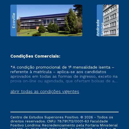
Ecoville
e
S
a
n
t
o
s
A
n
d
r
a
d
Condições Comerciais:
*A condição promocional de 1ª mensalidade isenta –
referente à matrícula – aplica-se aos candidatos
aprovados em todas as formas de ingresso, exceto na
prova on-line ou agendada, que ofertam bolsas de até
50% de desconto, ambos ingressantes no semestre
vigente, que ainda não tenham efetivado e/ou não
abrir todas as condições vigentes
tenham cancelado ou trancado sua matrícula em uma
das Instituições da Cruzeiro do Sul Educacional, no
período de um ano. Tais condições não se aplicam
aos cursos de Medicina, e também para matriculados
via FIES, Prouni e outros programas governamentais, e
Centro de Estudos Superiores Positivo. © 2026 - Todos os
não se acumula com nenhuma outra campanha
direitos reservados. CNPJ: 78.791.712/0001-63 Faculdade
ofertada pela Instituição.
Positivo Londrina: Recredenciamento pela Portaria Ministerial