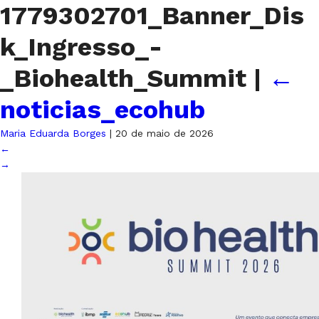
1779302701_Banner_Dis
k_Ingresso_-
_Biohealth_Summit
|
←
noticias_ecohub
Maria Eduarda Borges
|
20 de maio de 2026
←
→