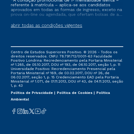
*A condição promocional de 1ª mensalidade isenta –
referente à matrícula – aplica-se aos candidatos
aprovados em todas as formas de ingresso, exceto na
prova on-line ou agendada, que ofertam bolsas de até
50% de desconto, ambos ingressantes no semestre
vigente, que ainda não tenham efetivado e/ou não
abrir todas as condições vigentes
tenham cancelado ou trancado sua matrícula em uma
das Instituições da Cruzeiro do Sul Educacional, no
período de um ano. Tais condições não se aplicam
aos cursos de Medicina, e também para matriculados
via FIES, Prouni e outros programas governamentais, e
Centro de Estudos Superiores Positivo. © 2026 - Todos os
não se acumula com nenhuma outra campanha
direitos reservados. CNPJ: 78.791.712/0001-63 Faculdade
ofertada pela Instituição.
Positivo Londrina: Recredenciamento pela Portaria Ministerial
nº 1.285, de 05.10.2017, DOU nº 193, de 06.10.2017, seção 1, p. 11
Universidade Positivo: Recredenciamento Presencial ​pela
Portaria Ministerial nº 169, de 03.02.2017, DOU nº 26, de
06.02.2017, seção 1, p. 15 Credenciamento EAD pela Portaria
Ministerial nº 1.071, de 01.11.2013, DOU nº 43, de 04.11.2013, seção
1, p. 43
Política de Privacidade
Política de Cookies
Política
Ambiental