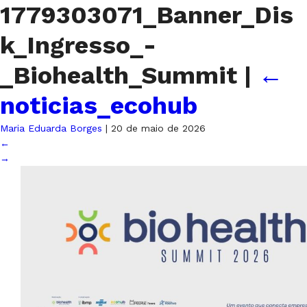
1779303071_Banner_Dis
k_Ingresso_-
_Biohealth_Summit
|
←
noticias_ecohub
Maria Eduarda Borges
|
20 de maio de 2026
←
→