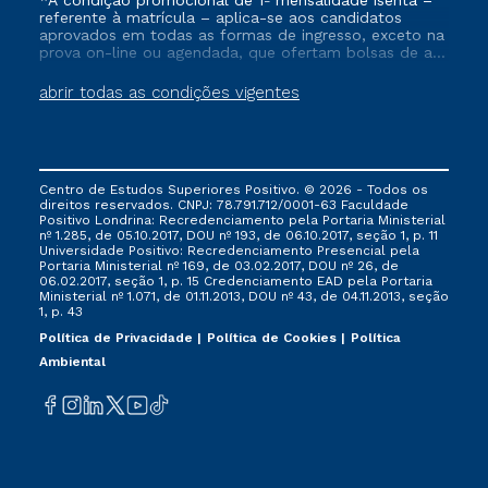
*A condição promocional de 1ª mensalidade isenta –
referente à matrícula – aplica-se aos candidatos
aprovados em todas as formas de ingresso, exceto na
prova on-line ou agendada, que ofertam bolsas de até
50% de desconto, ambos ingressantes no semestre
vigente, que ainda não tenham efetivado e/ou não
abrir todas as condições vigentes
tenham cancelado ou trancado sua matrícula em uma
das Instituições da Cruzeiro do Sul Educacional, no
período de um ano. Tais condições não se aplicam
aos cursos de Medicina, e também para matriculados
via FIES, Prouni e outros programas governamentais, e
Centro de Estudos Superiores Positivo. © 2026 - Todos os
não se acumula com nenhuma outra campanha
direitos reservados. CNPJ: 78.791.712/0001-63 Faculdade
ofertada pela Instituição.
Positivo Londrina: Recredenciamento pela Portaria Ministerial
nº 1.285, de 05.10.2017, DOU nº 193, de 06.10.2017, seção 1, p. 11
Universidade Positivo: Recredenciamento Presencial ​pela
Portaria Ministerial nº 169, de 03.02.2017, DOU nº 26, de
06.02.2017, seção 1, p. 15 Credenciamento EAD pela Portaria
Ministerial nº 1.071, de 01.11.2013, DOU nº 43, de 04.11.2013, seção
1, p. 43
Política de Privacidade
Política de Cookies
Política
Ambiental