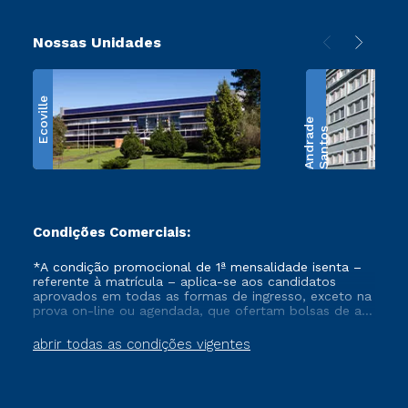
Nossas Unidades
Ecoville
e
S
a
n
t
o
s
A
n
d
r
a
d
Condições Comerciais:
*A condição promocional de 1ª mensalidade isenta –
referente à matrícula – aplica-se aos candidatos
aprovados em todas as formas de ingresso, exceto na
prova on-line ou agendada, que ofertam bolsas de até
50% de desconto, ambos ingressantes no semestre
vigente, que ainda não tenham efetivado e/ou não
abrir todas as condições vigentes
tenham cancelado ou trancado sua matrícula em uma
das Instituições da Cruzeiro do Sul Educacional, no
período de um ano. Tais condições não se aplicam
aos cursos de Medicina, e também para matriculados