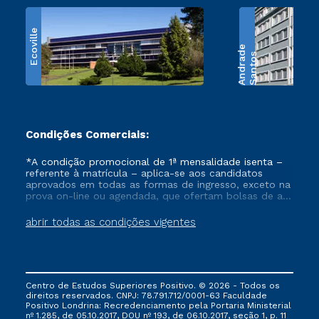
Ecoville
e
S
a
n
t
o
s
A
n
d
r
a
d
Condições Comerciais:
*A condição promocional de 1ª mensalidade isenta –
referente à matrícula – aplica-se aos candidatos
aprovados em todas as formas de ingresso, exceto na
prova on-line ou agendada, que ofertam bolsas de até
50% de desconto, ambos ingressantes no semestre
vigente, que ainda não tenham efetivado e/ou não
abrir todas as condições vigentes
tenham cancelado ou trancado sua matrícula em uma
das Instituições da Cruzeiro do Sul Educacional, no
período de um ano. Tais condições não se aplicam
aos cursos de Medicina, e também para matriculados
via FIES, Prouni e outros programas governamentais, e
Centro de Estudos Superiores Positivo. © 2026 - Todos os
não se acumula com nenhuma outra campanha
direitos reservados. CNPJ: 78.791.712/0001-63 Faculdade
ofertada pela Instituição.
Positivo Londrina: Recredenciamento pela Portaria Ministerial
nº 1.285, de 05.10.2017, DOU nº 193, de 06.10.2017, seção 1, p. 11