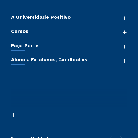
A Universidade Positivo
Nossa História
Cursos
Sala de Imprensa
Graduação
Atos Normativos
Faça Parte
Pós-Graduação
Trabalhe Conosco
Vestibular Mérito
Cursos de Medicina
Sou Colaborador
Alunos, Ex-alunos, Candidatos
Vestibular Redação
Cursos Livres
Sou Aluno
Tour Presencial
Vestibular Múltipla Escolha
Cursos Técnicos
Sou Candidato
Ética e Integridade
Vestibular Solidário
Cursos Profissionalizantes
Sou Ex-Aluno
Proteção de dados
Ingresso via Enem
Canais de Atendimento
Segunda Graduação
Acessibilidade
Transferência
Biblioteca
Retorne ao Curso