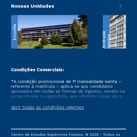
Nossas Unidades
Ecoville
e
S
a
n
t
o
s
A
n
d
r
a
d
Condições Comerciais:
*A condição promocional de 1ª mensalidade isenta –
referente à matrícula – aplica-se aos candidatos
aprovados em todas as formas de ingresso, exceto na
prova on-line ou agendada, que ofertam bolsas de até
50% de desconto, ambos ingressantes no semestre
vigente, que ainda não tenham efetivado e/ou não
abrir todas as condições vigentes
tenham cancelado ou trancado sua matrícula em uma
das Instituições da Cruzeiro do Sul Educacional, no
período de um ano. Tais condições não se aplicam
aos cursos de Medicina, e também para matriculados
via FIES, Prouni e outros programas governamentais, e
Centro de Estudos Superiores Positivo. © 2026 - Todos os
não se acumula com nenhuma outra campanha