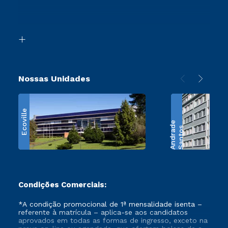
Canais de Atendimento
Segunda Graduação
Acessibilidade
Transferência
Biblioteca
Retorne ao Curso
Nossas Unidades
Ecoville
e
S
a
n
t
o
s
A
n
d
r
a
d
Condições Comerciais:
*A condição promocional de 1ª mensalidade isenta –
referente à matrícula – aplica-se aos candidatos
aprovados em todas as formas de ingresso, exceto na