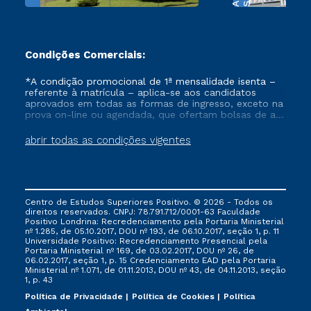
Condições Comerciais:
*A condição promocional de 1ª mensalidade isenta –
referente à matrícula – aplica-se aos candidatos
aprovados em todas as formas de ingresso, exceto na
prova on-line ou agendada, que ofertam bolsas de até
50% de desconto, ambos ingressantes no semestre
vigente, que ainda não tenham efetivado e/ou não
abrir todas as condições vigentes
tenham cancelado ou trancado sua matrícula em uma
das Instituições da Cruzeiro do Sul Educacional, no
período de um ano. Tais condições não se aplicam
aos cursos de Medicina, e também para matriculados
via FIES, Prouni e outros programas governamentais, e
Centro de Estudos Superiores Positivo. © 2026 - Todos os
não se acumula com nenhuma outra campanha
direitos reservados. CNPJ: 78.791.712/0001-63 Faculdade
ofertada pela Instituição.
Positivo Londrina: Recredenciamento pela Portaria Ministerial
nº 1.285, de 05.10.2017, DOU nº 193, de 06.10.2017, seção 1, p. 11
Universidade Positivo: Recredenciamento Presencial ​pela
Portaria Ministerial nº 169, de 03.02.2017, DOU nº 26, de
06.02.2017, seção 1, p. 15 Credenciamento EAD pela Portaria
Ministerial nº 1.071, de 01.11.2013, DOU nº 43, de 04.11.2013, seção
1, p. 43
Política de Privacidade
Política de Cookies
Política