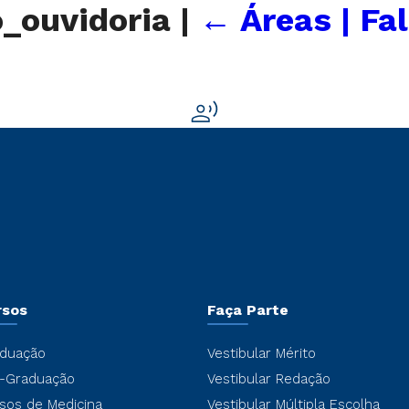
o_ouvidoria
|
←
Áreas | Fa
rsos
Faça Parte
duação
Vestibular Mérito
-Graduação
Vestibular Redação
sos de Medicina
Vestibular Múltipla Escolha