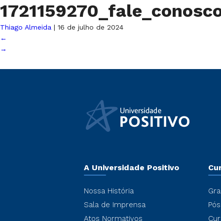
1721159270_fale_conosc
Thiago Almeida
|
16 de julho de 2024
←
→
A Universidade Positivo
Cu
Nossa História
Gra
Sala de Imprensa
Pós
Atos Normativos
Cur