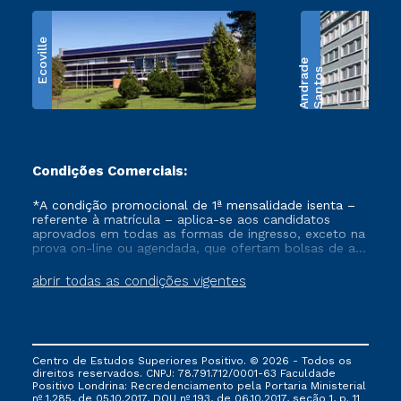
Ecoville
e
S
a
n
t
o
s
A
n
d
r
a
d
Condições Comerciais:
*A condição promocional de 1ª mensalidade isenta –
referente à matrícula – aplica-se aos candidatos
aprovados em todas as formas de ingresso, exceto na
prova on-line ou agendada, que ofertam bolsas de até
50% de desconto, ambos ingressantes no semestre
vigente, que ainda não tenham efetivado e/ou não
abrir todas as condições vigentes
tenham cancelado ou trancado sua matrícula em uma
das Instituições da Cruzeiro do Sul Educacional, no
período de um ano. Tais condições não se aplicam
aos cursos de Medicina, e também para matriculados
via FIES, Prouni e outros programas governamentais, e
Centro de Estudos Superiores Positivo. © 2026 - Todos os
não se acumula com nenhuma outra campanha
direitos reservados. CNPJ: 78.791.712/0001-63 Faculdade
ofertada pela Instituição.
Positivo Londrina: Recredenciamento pela Portaria Ministerial
nº 1.285, de 05.10.2017, DOU nº 193, de 06.10.2017, seção 1, p. 11