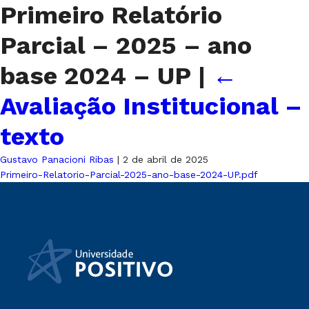
Primeiro Relatório
Parcial – 2025 – ano
base 2024 – UP
|
←
Avaliação Institucional –
texto
Gustavo Panacioni Ribas
|
2 de abril de 2025
Primeiro-Relatorio-Parcial-2025-ano-base-2024-UP.pdf