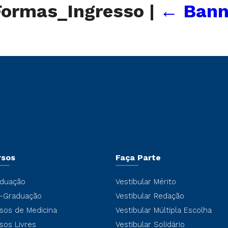
Formas_Ingresso
|
←
Bann
rsos
Faça Parte
duação
Vestibular Mérito
-Graduação
Vestibular Redação
sos de Medicina
Vestibular Múltipla Escolha
sos Livres
Vestibular Solidário