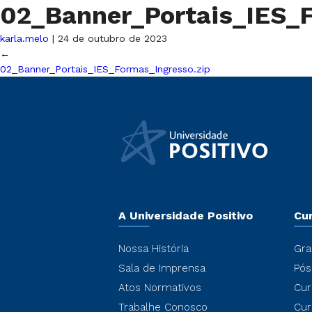
02_Banner_Portais_IES_
karla.melo
|
24 de outubro de 2023
←
02_Banner_Portais_IES_Formas_Ingresso.zip
A Universidade Positivo
Cu
Nossa História
Gra
Sala de Imprensa
Pós
Atos Normativos
Cur
Trabalhe Conosco
Cur