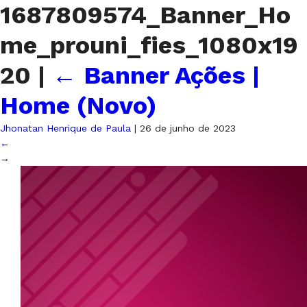
1687809574_Banner_Ho
me_prouni_fies_1080x19
20
|
←
Banner Ações |
Home (Novo)
Jhonatan Henrique de Paula
|
26 de junho de 2023
←
→