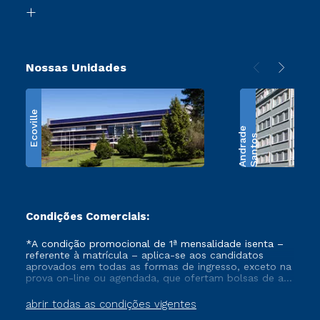
Biblioteca
Retorne ao Curso
Nossas Unidades
Ecoville
e
S
a
n
t
o
s
A
n
d
r
a
d
Condições Comerciais:
*A condição promocional de 1ª mensalidade isenta –
referente à matrícula – aplica-se aos candidatos
aprovados em todas as formas de ingresso, exceto na
prova on-line ou agendada, que ofertam bolsas de até
50% de desconto, ambos ingressantes no semestre
vigente, que ainda não tenham efetivado e/ou não
abrir todas as condições vigentes
tenham cancelado ou trancado sua matrícula em uma