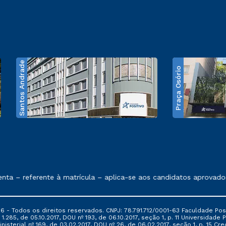
Santos Andrade
Praça Osório
e exposto no contrato de prestação de serviços
– referente à matrícula – aplica-se aos candidatos aprovados e
6 - Todos os direitos reservados. CNPJ: 78.791.712/0001-63 Faculdade Posi
.285, de 05.10.2017, DOU nº 193, de 06.10.2017, seção 1, p. 11 Universidade P
nisterial nº 169, de 03.02.2017, DOU nº 26, de 06.02.2017, seção 1, p. 15 