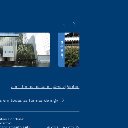
Londrina
abrir todas as condições vigentes
m todas as formas de ingresso, exceto na prova on-line ou agen
**Semipresencial é um formato do E
tivo Londrina:
ositivo:
Credenciamento EAD