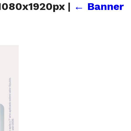
-1080x1920px
|
←
Banner