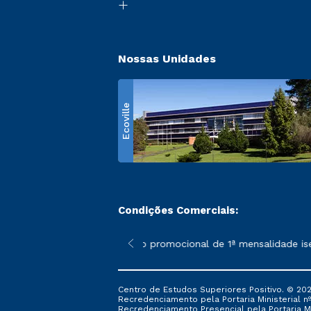
Nossas Unidades
Ecoville
Condições Comerciais:
 poderão sofrer alterações nos períodos de rematrícula conform
*A condição promocional de 1ª mensalidade isenta 
Centro de Estudos Superiores Positivo. © 202
Recredenciamento pela Portaria Ministerial nº 1
Recredenciamento Presencial ​pela Portaria Mi