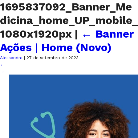
1695837092_Banner_Me
dicina_home_UP_mobile_
1080x1920px
|
←
Banner
Ações | Home (Novo)
Alessandra
|
27 de setembro de 2023
←
→