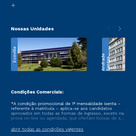
Biblioteca
Retorne ao Curso
Nossas Unidades
Ecoville
e
S
a
n
t
o
s
A
n
d
r
a
d
Condições Comerciais:
*A condição promocional de 1ª mensalidade isenta –
referente à matrícula – aplica-se aos candidatos
aprovados em todas as formas de ingresso, exceto na
prova on-line ou agendada, que ofertam bolsas de até
50% de desconto, ambos ingressantes no semestre
vigente, que ainda não tenham efetivado e/ou não
abrir todas as condições vigentes
tenham cancelado ou trancado sua matrícula em uma