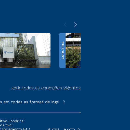
Londrina
abrir todas as condições vigentes
em todas as formas de ingresso, exceto na prova on-line ou agen
**Semipresencial é um formato do E
tivo Londrina:
ositivo:
Credenciamento EAD