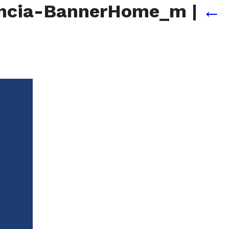
encia-BannerHome_m
|
←