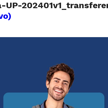
-UP-202401v1_transfer
vo)