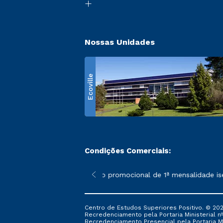
Nossas Unidades
Ecoville
Condições Comerciais:
 poderão sofrer alterações nos períodos de rematrícula conform
*A condição promocional de 1ª mensalidade isenta
Centro de Estudos Superiores Positivo. © 202
Recredenciamento pela Portaria Ministerial nº 1
Recredenciamento Presencial ​pela Portaria Mi