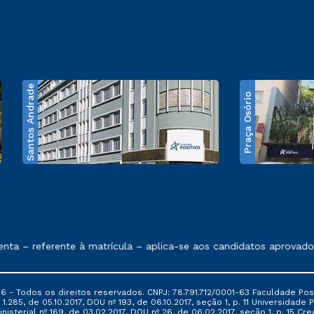
Santos Andrade
Praça Osório
e exposto no contrato de prestação de serviços
 – referente à matrícula – aplica-se aos candidatos aprovados 
6 - Todos os direitos reservados. CNPJ: 78.791.712/0001-63 Faculdade Posi
.285, de 05.10.2017, DOU nº 193, de 06.10.2017, seção 1, p. 11 Universidade P
nisterial nº 169, de 03.02.2017, DOU nº 26, de 06.02.2017, seção 1, p. 15 