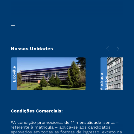
Canais de Atendimento
Segunda Graduação
Acessibilidade
Transferência
Biblioteca
Retorne ao Curso
Nossas Unidades
Ecoville
e
S
a
n
t
o
s
A
n
d
r
a
d
Condições Comerciais:
*A condição promocional de 1ª mensalidade isenta –
referente à matrícula – aplica-se aos candidatos
aprovados em todas as formas de ingresso, exceto na